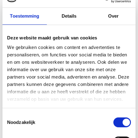
[aanvullen met naam van het systeem,
Toestemming
Details
Over
waarom het gebruikt wordt,
onderliggende logica, belang en
verwachte gevolgen voor betrokkene]
Deze website maakt gebruik van cookies
We gebruiken cookies om content en advertenties te
Hoe lang we persoonsgegevens bewaren
personaliseren, om functies voor social media te bieden
en om ons websiteverkeer te analyseren. Ook delen we
Onze Frietwagen bewaart uw
informatie over uw gebruik van onze site met onze
persoonsgegevens niet langer dan strikt
partners voor social media, adverteren en analyse. Deze
nodig is om de doelen te realiseren
partners kunnen deze gegevens combineren met andere
waarvoor uw gegevens worden
informatie die u aan ze heeft verstrekt of die ze hebben
verzameld. Wij hanteren de volgende
verzameld op basis van uw gebruik van hun services.
bewaartermijnen voor de volgende
(categorieën) van persoonsgegevens:
Toestemmingsselectie
Noodzakelijk
(Categorie) persoonsgegevens >